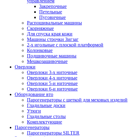
управлением
Закрепочные
Петельные
Пуговичные
Распошивальные машины
Скорняжные
Для спуска края кожи
Машины строчки Зигзаг
2-х игольные с плоской платформой
Колонковые
Подшивочные машины
Мешкозашивочные
Оверлоки
Оверлоки 3-х ниточные
Оверлоки 4-х ниточные
Оверлоки 5-и ниточные
Оверлоки 6-и ниточные
Оборудование вто
Парогенераторы с щеткой для меховых изделий
Гладильные доски
Утюги
Гладильные столы
Комплектующие
Парогенераторы
Парогенераторы SILTER