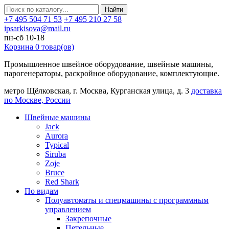
Найти
+7 495 504 71 53
+7 495 210 27 58
ipsarkisova@mail.ru
пн-сб 10-18
Корзина
0
товар(ов)
Промышленное швейное оборудование, швейные машины,
парогенераторы, раскройное оборудование, комплектующие.
метро Щёлковская, г. Москва, Курганская улица, д. 3
доставка
по Москве, России
Швейные машины
Jack
Aurora
Typical
Siruba
Zoje
Bruce
Red Shark
По видам
Полуавтоматы и спецмашины с программным
управлением
Закрепочные
Петельные