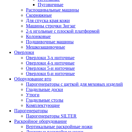
Пуговичные
Распошивальные машины
Скорняжные
Для спуска края кожи
Машины строчки Зигзаг
2-х игольные с плоской платформой
Колонковые
Подшивочные машины
Мешкозашивочные
Оверлоки
Оверлоки 3-х ниточные
Оверлоки 4-х ниточные
Оверлоки 5-и ниточные
Оверлоки 6-и ниточные
Оборудование вто
Парогенераторы с щеткой для меховых изделий
Гладильные доски
Утюги
Гладильные столы
Комплектующие
Парогенераторы
Парогенераторы SILTER
Раскройное оборудование
Вертикальные раскройные ножи
Дисковые раскройные ножи