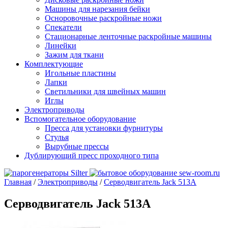
Машины для нарезания бейки
Осноровочные раскройные ножи
Спекатели
Стационарные ленточные раскройные машины
Линейки
Зажим для ткани
Комплектующие
Игольные пластины
Лапки
Светильники для швейных машин
Иглы
Электроприводы
Вспомогательное оборудование
Пресса для установки фурнитуры
Стулья
Вырубные прессы
Дублирующий пресс проходного типа
Главная
/
Электроприводы
/
Серводвигатель Jack 513A
Серводвигатель Jack 513A