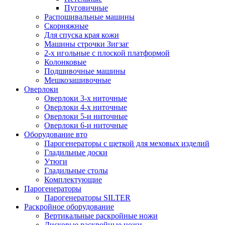
Пуговичные
Распошивальные машины
Скорняжные
Для спуска края кожи
Машины строчки Зигзаг
2-х игольные с плоской платформой
Колонковые
Подшивочные машины
Мешкозашивочные
Оверлоки
Оверлоки 3-х ниточные
Оверлоки 4-х ниточные
Оверлоки 5-и ниточные
Оверлоки 6-и ниточные
Оборудование вто
Парогенераторы с щеткой для меховых изделий
Гладильные доски
Утюги
Гладильные столы
Комплектующие
Парогенераторы
Парогенераторы SILTER
Раскройное оборудование
Вертикальные раскройные ножи
Дисковые раскройные ножи