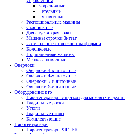
управлением
Закрепочные
Петельные
Пуговичные
Распошивальные машины
Скорняжные
Для спуска края кожи
Машины строчки Зигзаг
2-х игольные с плоской платформой
Колонковые
Подшивочные машины
Мешкозашивочные
Оверлоки
Оверлоки 3-х ниточные
Оверлоки 4-х ниточные
Оверлоки 5-и ниточные
Оверлоки 6-и ниточные
Оборудование вто
Парогенераторы с щеткой для меховых изделий
Гладильные доски
Утюги
Гладильные столы
Комплектующие
Парогенераторы
Парогенераторы SILTER