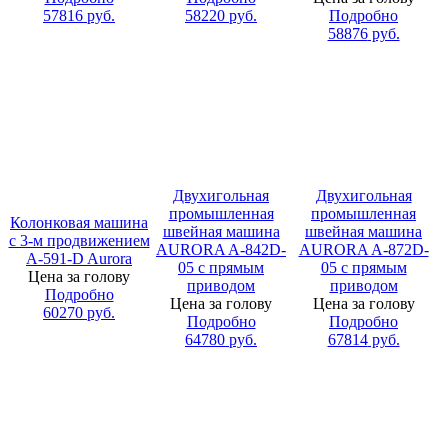
57816
руб.
58220
руб.
Подробно
58876
руб.
Двухигольная
Двухигольная
промышленная
промышленная
Колонковая машина
швейная машина
швейная машина
с 3-м продвижением
AURORA A-842D-
AURORA A-872D-
A-591-D Aurora
05 с прямым
05 с прямым
Цена за голову
приводом
приводом
Подробно
Цена за голову
Цена за голову
60270
руб.
Подробно
Подробно
64780
руб.
67814
руб.