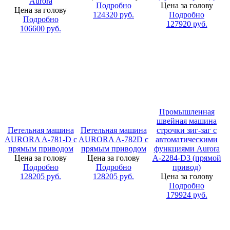
Aurora
Подробно
Цена за голову
Цена за голову
124320
руб.
Подробно
Подробно
127920
руб.
106600
руб.
Промышленная
швейная машина
Петельная машина
Петельная машина
строчки зиг-заг с
AURORA A-781-D с
AURORA A-782D с
автоматическими
прямым приводом
прямым приводом
функциями Aurora
Цена за голову
Цена за голову
A-2284-D3 (прямой
Подробно
Подробно
привод)
128205
руб.
128205
руб.
Цена за голову
Подробно
179924
руб.