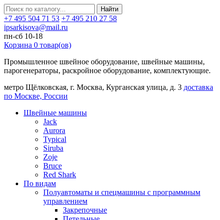
Найти
+7 495 504 71 53
+7 495 210 27 58
ipsarkisova@mail.ru
пн-сб 10-18
Корзина
0
товар(ов)
Промышленное швейное оборудование, швейные машины,
парогенераторы, раскройное оборудование, комплектующие.
метро Щёлковская, г. Москва, Курганская улица, д. 3
доставка
по Москве, России
Швейные машины
Jack
Aurora
Typical
Siruba
Zoje
Bruce
Red Shark
По видам
Полуавтоматы и спецмашины с программным
управлением
Закрепочные
Петельные