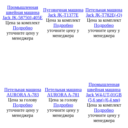
Промышленная
Пуговичная машина
Петельная машина
швейная машина
Jack JK-T1377E
Jack JK-T782E(-Q)
Jack JK-58750J-405E
Цена за комплект
Цена за комплект
Цена за комплект
Подробно
Подробно
Подробно
уточните цену у
уточните цену у
уточните цену у
менеджера
менеджера
менеджера
Промышленная
Петельная машина
Петельная машина
швейная машина
AURORA A-783
AURORA A-781
Jack W4-UT-01GB
Цена за голову
Цена за голову
(5,6 мм) (6,4 мм)
Подробно
Подробно
Цена за комплект
уточните цену у
уточните цену у
Подробно
менеджера
менеджера
уточните цену у
менеджера