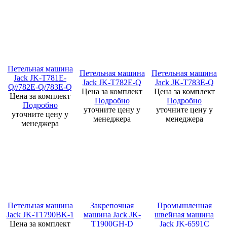
Петельная машина
Петельная машина
Петельная машина
Jack JK-T781E-
Jack JK-T782E-Q
Jack JK-T783E-Q
Q//782E-Q/783E-Q
Цена за комплект
Цена за комплект
Цена за комплект
Подробно
Подробно
Подробно
уточните цену у
уточните цену у
уточните цену у
менеджера
менеджера
менеджера
Петельная машина
Закрепочная
Промышленная
Jack JK-T1790ВK-1
машина Jack JK-
швейная машина
Цена за комплект
T1900GH-D
Jack JK-6591C