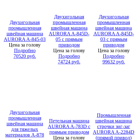
Двухигольная
Двухигольная
Двухигольная
промышленная
промышленная
промышленная
швейная машина
швейная машина
швейная машина
AURORA A-845D-
AURORA A-845D-
AURORA A-845-03
05 с прямым
03 с прямым
Цена за голову
приводом
приводом
Подробно
Цена за голову
Цена за голову
70520
руб.
Подробно
Подробно
74724
руб.
99632
руб.
Двухигольная
Промышленная
промышленная
Петельная машина
швейная машина
швейная машина
AURORA A-783D с
строчки зиг-заг
для тяжелых
прямым приводом
AURORA A-2284D
материалов A-878
Цена за голову
(прямой привод)