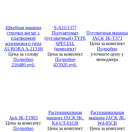
Швейная машина
S-A11/1377
строчки зигзаг с
Полуавтомат
Пуговичная машина
платформой
(пуговичный) TYPE
JACK JK-T373
колонкового типа
SPECIAL
Цена за комплект
AURORA A-2153H
(комплект)
Подробно
Цена за голову
Цена за комплект
уточните цену у
Подробно
Подробно
менеджера
216480
руб.
455920
руб.
Распошивальная
Распошивальная
Jack JK-T1903
машина JACK JK-
машина JACK JK-
Цена за комплект
K4-UT-01GB
W4-05CB
Подробно
Цена за комплект
Цена за комплект