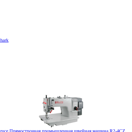
hark
ruce Прямострочная промышленная швейная машина R2-4CZ