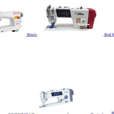
Bruce
Red S
B