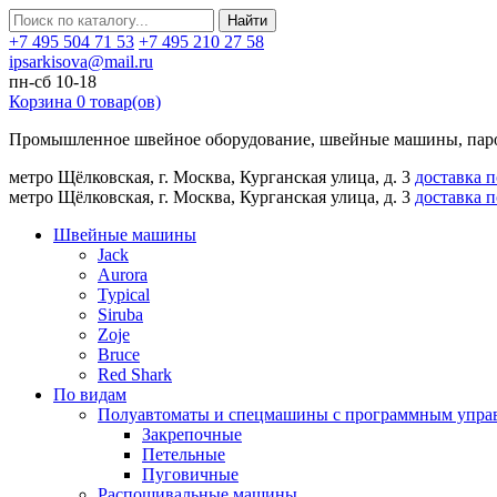
Найти
+7 495 504 71 53
+7 495 210 27 58
ipsarkisova@mail.ru
пн-сб 10-18
Корзина
0
товар(ов)
Промышленное швейное оборудование, швейные машины, паро
метро Щёлковская, г. Москва, Курганская улица, д. 3
доставка 
метро Щёлковская, г. Москва, Курганская улица, д. 3
доставка 
Швейные машины
Jack
Aurora
Typical
Siruba
Zoje
Bruce
Red Shark
По видам
Полуавтоматы и спецмашины с программным упра
Закрепочные
Петельные
Пуговичные
Распошивальные машины