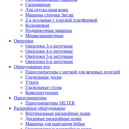
Скорняжные
Для спуска края кожи
Машины строчки Зигзаг
2-х игольные с плоской платформой
Колонковые
Подшивочные машины
Мешкозашивочные
Оверлоки
Оверлоки 3-х ниточные
Оверлоки 4-х ниточные
Оверлоки 5-и ниточные
Оверлоки 6-и ниточные
Оборудование вто
Парогенераторы с щеткой для меховых изделий
Гладильные доски
Утюги
Гладильные столы
Комплектующие
Парогенераторы
Парогенераторы SILTER
Раскройное оборудование
Вертикальные раскройные ножи
Дисковые раскройные ножи
Машины для нарезания бейки
Осноровочные раскройные ножи